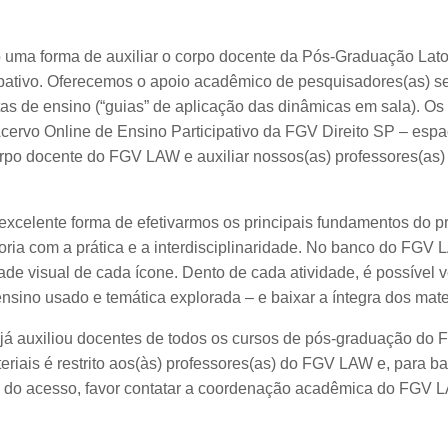
 uma forma de auxiliar o corpo docente da Pós-Graduação Lat
ipativo. Oferecemos o apoio acadêmico de pesquisadores(as) s
tas de ensino (“guias” de aplicação das dinâmicas em sala). Os
Acervo Online de Ensino Participativo da FGV Direito SP – es
corpo docente do FGV LAW e auxiliar nossos(as) professores(as
a excelente forma de efetivarmos os principais fundamentos do
oria com a prática e a interdisciplinaridade. No banco do FGV 
ade visual de cada ícone. Dento de cada atividade, é possível
sino usado e temática explorada – e baixar a íntegra dos mater
, já auxiliou docentes de todos os cursos de pós-graduação do
riais é restrito aos(às) professores(as) do FGV LAW e, para bai
to do acesso, favor contatar a coordenação acadêmica do FGV 