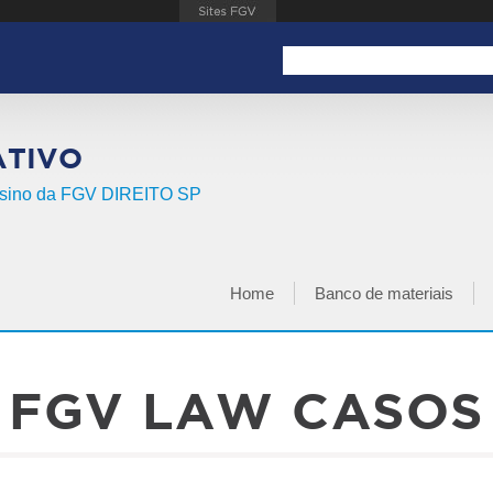
Search this site
FORMULÁRIO DE BUSCA
ATIVO
Ensino da FGV DIREITO SP
Home
Banco de materiais
MENU PRINCIPAL
FGV LAW CASOS