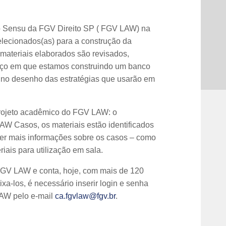
o Sensu da FGV Direito SP ( FGV LAW) na
elecionados(as) para a construção da
 materiais elaborados são revisados,
paço em que estamos construindo um banco
) no desenho das estratégias que usarão em
 projeto acadêmico do FGV LAW: o
LAW Casos, os materiais estão identificados
 ver mais informações sobre os casos – como
iais para utilização em sala.
 FGV LAW e conta, hoje, com mais de 120
xa-los, é necessário inserir login e senha
LAW pelo e-mail
ca.fgvlaw@fgv.br
.