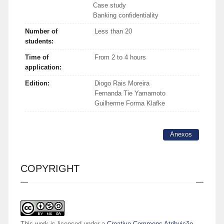
Case study
Banking confidentiality
Number of
Less than 20
students:
Time of
From 2 to 4 hours
application:
Edition:
Diogo Rais Moreira
Fernanda Tie Yamamoto
Guilherme Forma Klafke
Anexos
COPYRIGHT
This work is licensed under a
Creative Commons Atribuição-