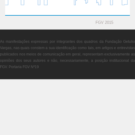
FGV 2015
As manifestações expressas por integrantes dos quadros da Fundação Getulio
Vargas, nas quais constem a sua identificação como tais, em artigos e entrevistas
publicados nos meios de comunicação em geral, representam exclusivamente as
opiniões dos seus autores e não, necessariamente, a posição institucional da
FGV. Portaria FGV Nº19