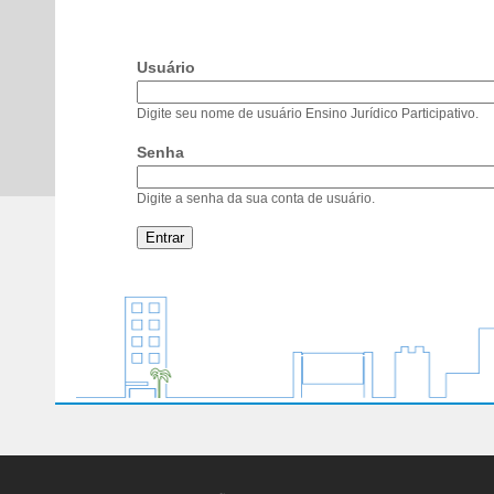
Usuário
Digite seu nome de usuário Ensino Jurídico Participativo.
Senha
Digite a senha da sua conta de usuário.