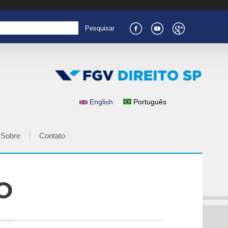
English
Português
IDIOMAS
Sobre
Contato
O