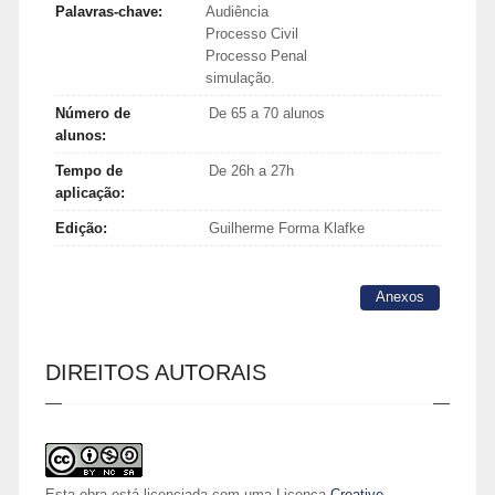
Palavras-chave:
Audiência
Processo Civil
Processo Penal
simulação.
Número de
De 65 a 70 alunos
alunos:
Tempo de
De 26h a 27h
aplicação:
Edição:
Guilherme Forma Klafke
Anexos
DIREITOS AUTORAIS
Esta obra está licenciada com uma Licença
Creative