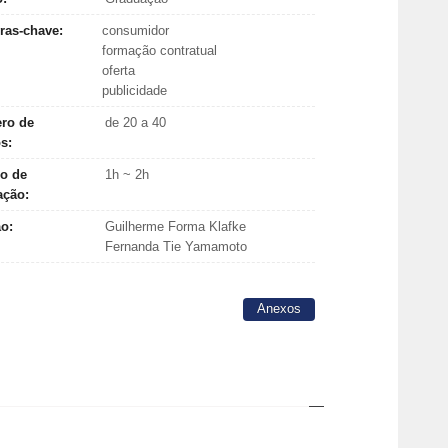
ras-chave:
consumidor
formação contratual
oferta
publicidade
ro de
de 20 a 40
os:
o de
1h ~ 2h
ação:
ão:
Guilherme Forma Klafke
Fernanda Tie Yamamoto
Anexos