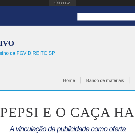
Search this site
FORMULÁRIO DE BUSCA
TIVO
Ensino da FGV DIREITO SP
Home
Banco de materiais
MENU PRINCIPAL
PEPSI E O CAÇA H
A vinculação da publicidade como oferta