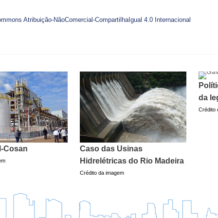
ommons Atribuição-NãoComercial-CompartilhaIgual 4.0 Internacional
Polít
da le
Crédito
l-Cosan
Caso das Usinas
Hidrelétricas do Rio Madeira
gem
Crédito da imagem