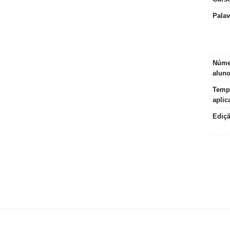
Palav
Núme
alun
Temp
aplic
Ediç