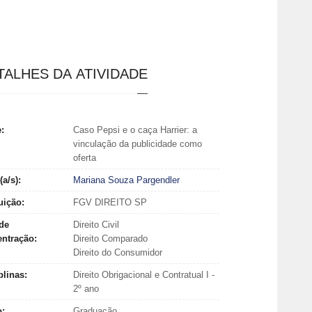
TALHES DA ATIVIDADE
e:
Caso Pepsi e o caça Harrier: a
vinculação da publicidade como
oferta
(a/s):
Mariana Souza Pargendler
tuição:
FGV DIREITO SP
de
Direito Civil
entração:
Direito Comparado
Direito do Consumidor
plinas:
Direito Obrigacional e Contratual I -
2º ano
o:
Graduação