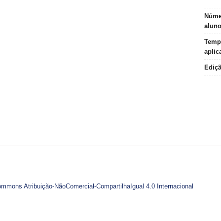
Núme
alun
Temp
aplic
Ediç
ommons Atribuição-NãoComercial-CompartilhaIgual 4.0 Internacional