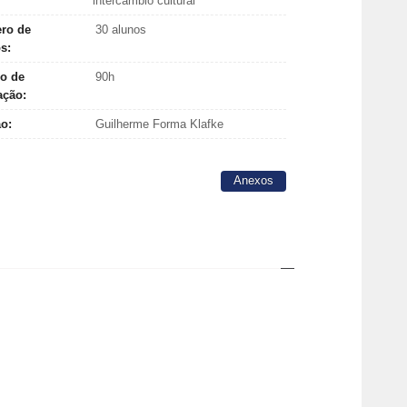
intercâmbio cultural
ro de
30 alunos
os:
o de
90h
ação:
ão:
Guilherme Forma Klafke
Anexos