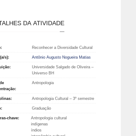
TALHES DA ATIVIDADE
e:
Reconhecer a Diversidade Cultural
(a/s):
Antônio Augusto Nogueira Matias
tuição:
Universidade Salgado de Oliveira –
Universo BH
de
Antropologia
entração:
plinas:
Antropologia Cultural – 3º semestre
o:
Graduação
ras-chave:
Antropologia cultural
indígenas
índios