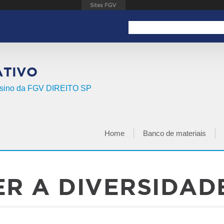
Search this site
FORMULÁRIO DE BUSCA
ATIVO
Ensino da FGV DIREITO SP
Home
Banco de materiais
MENU PRINCIPAL
R A DIVERSIDAD