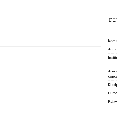
DE
Nom
Autor
Insti
Área 
conc
Disci
Curs
Palav