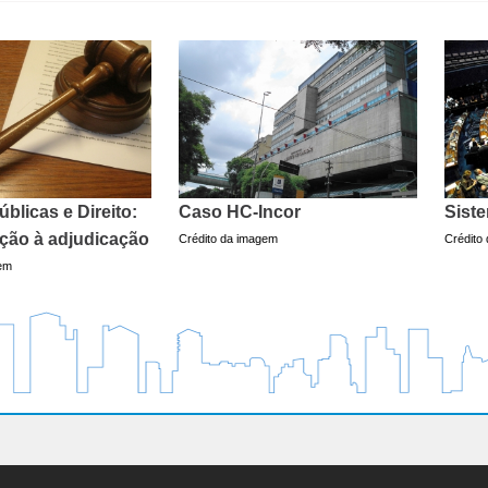
úblicas e Direito:
Caso HC-Incor
Siste
ação à adjudicação
Crédito da imagem
Crédito
gem