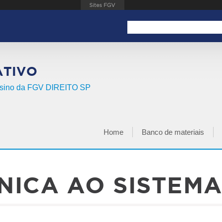
Search this site
FORMULÁRIO DE BUSCA
ATIVO
Ensino da FGV DIREITO SP
Home
Banco de materiais
MENU PRINCIPAL
CNICA AO SISTEMA