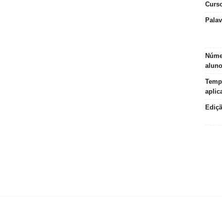
Curs
Palav
Núme
alun
Temp
aplic
Ediç