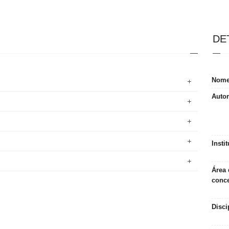
DE
Nom
Autor
Insti
Área 
conc
Disci