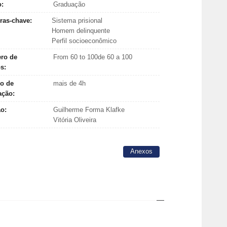
o:
Graduação
ras-chave:
Sistema prisional
Homem delinquente
Perfil socioeconômico
ro de
From 60 to 100de 60 a 100
os:
o de
mais de 4h
ação:
ão:
Guilherme Forma Klafke
Vitória Oliveira
Anexos