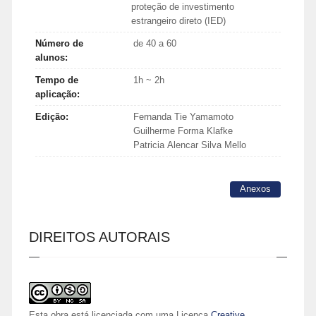
proteção de investimento
estrangeiro direto (IED)
Número de
de 40 a 60
alunos:
Tempo de
1h ~ 2h
aplicação:
Edição:
Fernanda Tie Yamamoto
Guilherme Forma Klafke
Patricia Alencar Silva Mello
Anexos
DIREITOS AUTORAIS
Esta obra está licenciada com uma Licença
Creative